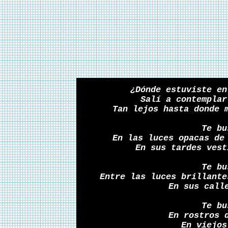
¿Dónde estuviste en
Salí a contemplar
Tan lejos hasta donde 
Te bu
En las luces opacas de
En sus tardes vest
Te bu
Entre las luces brillante
En sus call
Te bu
En rostros 
En viejos